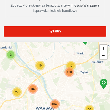
Zobacz które sklepy są teraz otwarte
w mieście Warszawa
i sprawdź niedziele handlowe
Filtry
+
−
3
10
17
130
182
27
1040
50