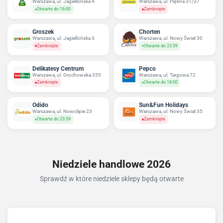
Warszawa, ul. Jagiellońska 4
Warszawa, ul. Piękna 31/37
Otwarte do 16:00
Zamknięte
Groszek
Chorten
Warszawa, ul. Jagiellońska 3
Warszawa, ul. Nowy Świat 30
Zamknięte
Otwarte do 23:59
Delikatesy Centrum
Pepco
Warszawa, ul. Grochowska 355
Warszawa, ul. Targowa 72
Zamknięte
Otwarte do 18:00
Odido
Sun&Fun Holidays
Warszawa, ul. Nowolipie 23
Warszawa, ul. Nowy Świat 35
Otwarte do 23:59
Zamknięte
Niedziele handlowe 2026
Sprawdź w które niedziele sklepy będą otwarte