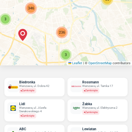
346
3
236
3
Leaflet
|
©
OpenStreetMap
contributors
Biedronka
Rossmann
Warszawa, ul. Dobra 42
Warszawa, ul. Tamka 17
Zamknięte
Zamknięte
Lidl
Żabka
Warszawa, ul. Józefa
Warszawa, ul. Elektryczna 2
Sierakowskiego 4
Zamknięte
Zamknięte
ABC
Lewiatan